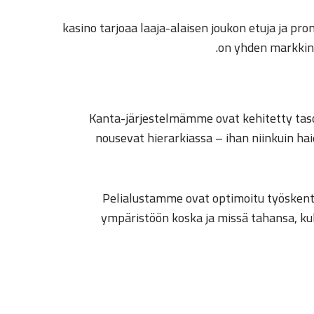
-kasino tarjoaa laaja-alaisen joukon etuja ja p
on yhden markkina
Kanta-järjestelmämme ovat kehitetty tasoi
nousevat hierarkiassa – ihan niinkuin 
Pelialustamme ovat optimoitu työskentel
ympäristöön koska ja missä tahansa, kulj