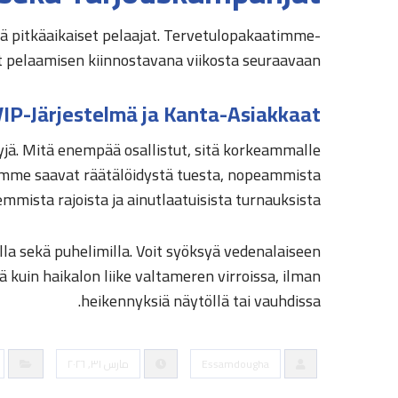
ttä pitkäaikaiset pelaajat. Tervetulopakaatimme
t pelaamisen kiinnostavana viikosta seuraavaan.
VIP-Järjestelmä ja Kanta-Asiakkaat
yjä. Mitä enempää osallistut, sitä korkeammalle
nymme saavat räätälöidystä tuesta, nopeammista
mmista rajoista ja ainutlaatuisista turnauksista.
lla sekä puhelimilla. Voit syöksyä vedenalaiseen
 kuin haikalon liike valtameren virroissa, ilman
heikennyksiä näytöllä tai vauhdissa.
Essamdougha
مارس ٣١, ٢٠٢٦