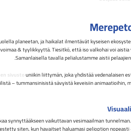
Merepeto
olella planeetan, ja haikalat ilmentävät kyseisen ekosystee
voimaa & tyylikkyyttä. Tiesitkö, että iso valkohai voi aist
Samanlaisella tavalla pelialustamme aistii pelaajien
inen sivusto
uniikin liittymän, joka yhdistää vedenalaisen e
istä – tummansinisistä sävyistä keveisiin animaatioihin, m
Visuaal
kaa synnyttääkseen vaikuttavan vesimaailman tunnelman. N
ärjestetty siten, kun havaitset haluamasi pelioption nopea