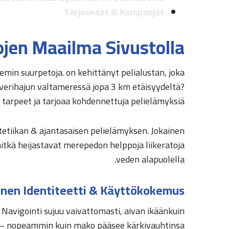
Tarjoukset & Kampanjat
jen Maailma Sivustolla
min suurpetoja. on kehittänyt pelialustan, joka
ia verihajun valtameressä jopa 3 km etäisyydeltä?
 tarpeet ja tarjoaa kohdennettuja pelielämyksiä.
stetiikan & ajantasaisen pelielämyksen. Jokainen
itkä heijastavat merepedon helppoja liikeratoja
veden alapuolella.
inen Identiteetti & Käyttökokemus
avigointi sujuu vaivattomasti, aivan ikäänkuin
sti – nopeammin kuin mako pääsee kärkivauhtinsa