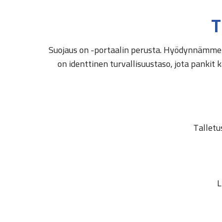
T
Suojaus on -portaalin perusta. Hyödynnämme 2
on identtinen turvallisuustaso, jota panki
Talletu
L