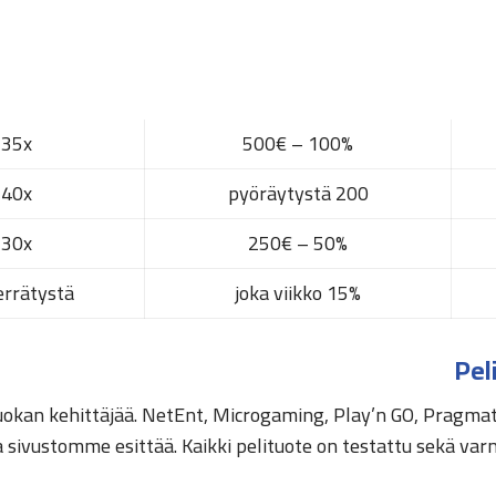
35x
100% – 500€
40x
200 pyöräytystä
30x
50% – 250€
ierrätystä
15% joka viikko
Pel
okan kehittäjää. NetEnt, Microgaming, Play’n GO, Pragmat
 sivustomme esittää. Kaikki pelituote on testattu sekä va