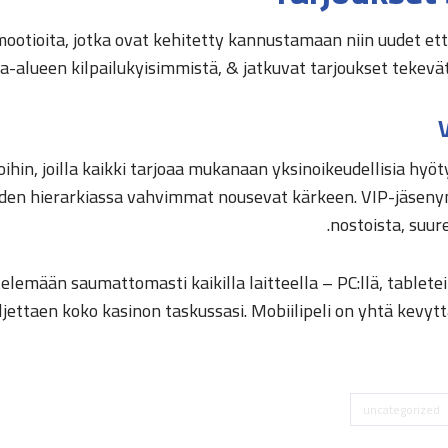
romootioita, jotka ovat kehitetty kannustamaan niin uudet e
-alueen kilpailukyisimmistä, & jatkuvat tarjoukset tekevä
hin, joilla kaikki tarjoaa mukanaan yksinoikeudellisia hyöt
haiden hierarkiassa vahvimmat nousevat kärkeen. VIP-jäse
nostoista, suure
emään saumattomasti kaikilla laitteella – PC:llä, tabletei
ettaen koko kasinon taskussasi. Mobiilipeli on yhtä kevyttä
uncategorized