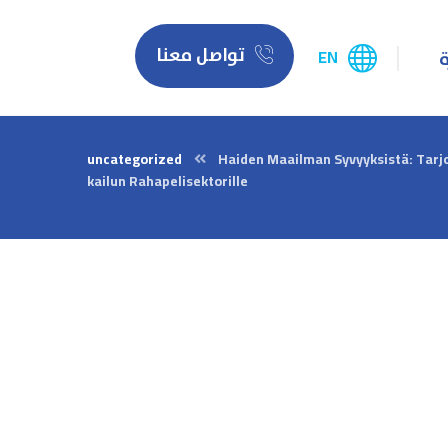
تواصل معنا
EN
ة
uncategorized
Haiden Maailman Syvyyksistä: Tarj
kailun Rahapelisektorille