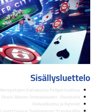
Sisällysluettelo
Merepetojen Valtakunta Peliportaalissa
Shark-Aiheen Ominaisuudet -Sivustolla
Pelivalikoima ja Ryhmät
 Luotettavuus Syvänmeren Standardilla