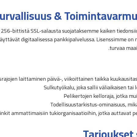
urvallisuus & Toimintavarm
56-bittistä SSL-salausta suojataksemme kaiken tiedonsiirr
t käyttävät digitaalisessa pankkipalvelussa. Lisenssimme o
turvaa maai
srajojen laittaminen päivä-, viikoittainen taikka kuukausit
Sulkutyökalu, joka sallii väliaikaisen ta
Pelikertojen kelloraja, jotka mu
Todellisuustarkistus-ominaisuus, mikä
inkit ammattimaisiin tukiorganisaatioihin, jotka auttavat
Tarjoukset