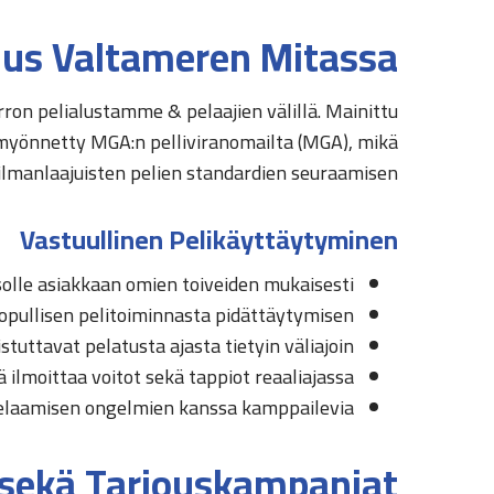
uus Valtameren Mitassa
on pelialustamme & pelaajien välillä. Mainittu
n myönnetty MGA:n pelliviranomailta (MGA), mikä
lmanlaajuisten pelien standardien seuraamisen.
Vastuullinen Pelikäyttäytyminen
asolle asiakkaan omien toiveiden mukaisesti
i lopullisen pelitoiminnasta pidättäytymisen
istuttavat pelatusta ajasta tietyin väliajoin
 ilmoittaa voitot sekä tappiot reaaliajassa
 pelaamisen ongelmien kanssa kamppailevia
 sekä Tarjouskampanjat