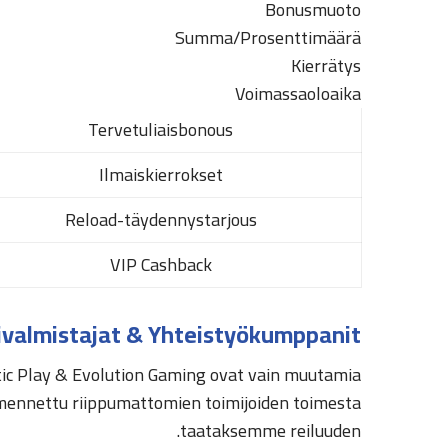
Bonusmuoto
Summa/Prosenttimäärä
Kierrätys
Voimassaoloaika
Tervetuliaisbonous
Ilmaiskierrokset
Reload-täydennystarjous
VIP Cashback
ivalmistajat & Yhteistyökumppanit
ic Play & Evolution Gaming ovat vain muutamia
rmennettu riippumattomien toimijoiden toimesta
taataksemme reiluuden.