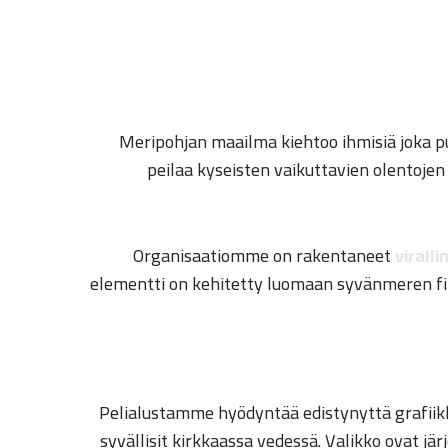
Meripohjan maailma kiehtoo ihmisiä joka pu
peilaa kyseisten vaikuttavien olentojen 
Organisaatiomme on rakentaneet
virall
elementti on kehitetty luomaan syvänmeren fiil
Pelialustamme hyödyntää edistynyttä grafiik
syvällisit kirkkaassa vedessä. Valikko ovat j