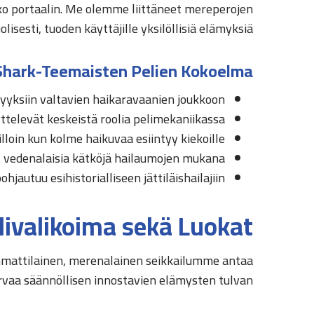
oko portaalin. Me olemme liittäneet mereperojen
esti, tuoden käyttäjille yksilöllisiä elämyksiä.
 Shark-Teemaisten Pelien Kokoelma
vyyksiin valtavien haikaravaanien joukkoon
äyttelevät keskeistä roolia pelimekaniikassa
lloin kun kolme haikuvaa esiintyy kiekoille
t vedenalaisia kätköjä hailaumojen mukana
jautuu esihistorialliseen jättiläishailajiin
livalikoima sekä Luokat
 ammattilainen, merenalainen seikkailumme antaa
urvaa säännöllisen innostavien elämysten tulvan.