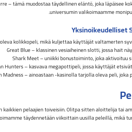
iirre – tämä muodostaa täydellinen eläntö, joka läpäisee k
universumin valikoimaamme monipuolis
Yksinoikeudelliset
oleva kolikkopeli, mikä kuljettaa käyttäjät valtamerten sy
Great Blue – klassinen vesiaiheinen slotti, jossa hait n
Shark Meet – uniikki bonustoiminto, joka aktivoituu si
n Hunters – kasvava megapottipeli, jossa käyttäjät etsivä
Madness – ainoastaan -kasinolla tarjolla oleva peli, joka poh
Pe
ikkien pelaajien toiveisiin. Olitpa sitten aloittelija tai
likoimamme täydennetään viikoittain uusilla peleillä, mikä t