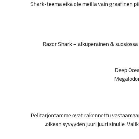
Shark-teema eikä ole meillä vain graafinen p
Razor Shark – alkuperäinen & suosiossa 
Deep Ocea
Megalodon 
Pelitarjontamme ovat rakennettu vastaamaan ka
oikean syvyyden juuri juuri sinulle. Va