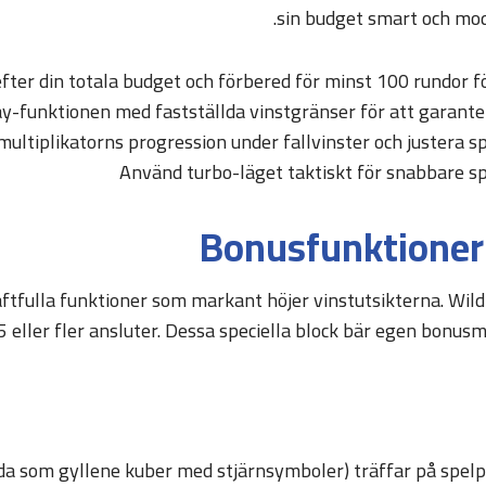
sin budget smart och mod
ter din totala budget och förbered för minst 100 rundor f
y-funktionen med fastställda vinstgränser för att garant
ultiplikatorns progression under fallvinster och justera s
Använd turbo-läget taktiskt för snabbare s
Bonusfunktioner 
ftfulla funktioner som markant höjer vinstutsikterna. Wil
5 eller fler ansluter. Dessa speciella block bär egen bonusmu
lda som gyllene kuber med stjärnsymboler) träffar på spelp