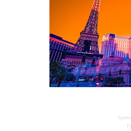
Spelm
F