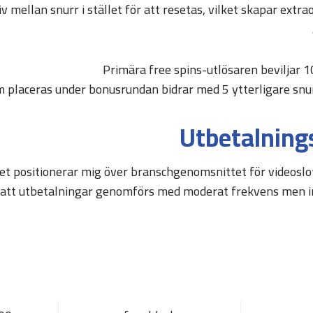
 mellan snurr i stället för att resetas, vilket skapar extra
Primära free spins-utlösaren beviljar 
m placeras under bonusrundan bidrar med 5 ytterligare snu
Utbetalning
lket positionerar mig över branschgenomsnittet för videosl
rar att utbetalningar genomförs med moderat frekvens men i