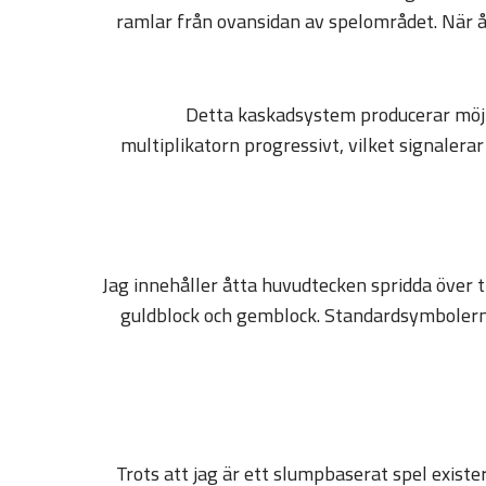
ramlar från ovansidan av spelområdet. När åt
Detta kaskadsystem producerar möjl
multiplikatorn progressivt, vilket signalera
Jag innehåller åtta huvudtecken spridda över 
guldblock och gemblock. Standardsymbolerna 
Trots att jag är ett slumpbaserat spel exist