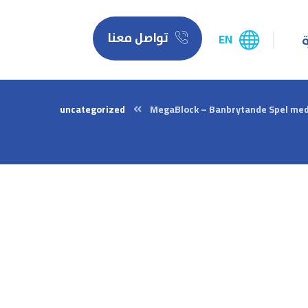
تواصل معنا
EN
ة
uncategorized
MegaBlock – Banbrytande Spel med