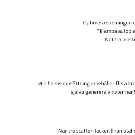
Optimera satsningen ef
Tillämpa autopla
Notera vinstm
Min bonusuppsättning innehåller flera kra
själva generera vinster när 
När tre scatter-tecken (framstäl