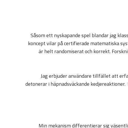
Såsom ett nyskapande spel blandar jag klas
koncept vilar på certifierade matematiska sy
är helt randomiserat och korrekt. Forsk
Jag erbjuder användare tillfället att er
detonerar i häpnadsväckande kedjereaktioner.
Min mekanism differentierar sig väsentlig