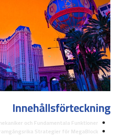
Innehållsförteckning
ekaniker och Fundamentala Funktioner
ramgångsrika Strategier för MegaBlock