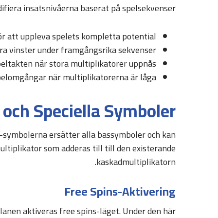
ifiera insatsnivåerna baserat på spelsekvenser.
ör att uppleva spelets kompletta potential
era vinster under framgångsrika sekvenser
peltakten när stora multiplikatorer uppnås
pelomgångar när multiplikatorerna är låga
och Speciella Symboler
d-symbolerna ersätter alla bassymboler och kan
ltiplikator som adderas till till den existerande
kaskadmultiplikatorn.
Free Spins-Aktivering
lanen aktiveras free spins-läget. Under den här