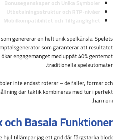
Bonusegenskaper och Unika Symboler
Utbetalningsstruktur och RTP-nivåer
Mobilkompatibilitet och Tillgänglighet
som genererar en helt unik spelkänsla. Spelets
umptalsgenerator som garanterar att resultatet
mpar, ökar engagemanget med uppåt 40% gentemot
traditionella spelautomater.
oler inte endast roterar – de faller, formar och
llning där taktik kombineras med tur i perfekt
harmoni.
 och Basala Funktioner
 hjul tillämpar jag ett grid där färgstarka block