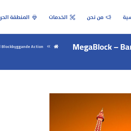
سية
من نحن
الخدمات
المنطقة الحر
MegaBlock – Ba
 Blockbyggande Action