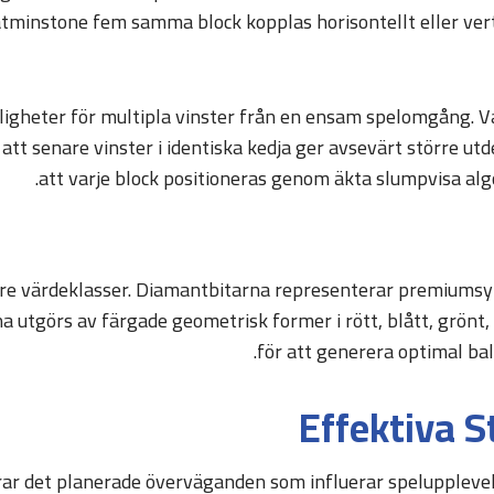
minstone fem samma block kopplas horisontellt eller vertik
igheter för multipla vinster från en ensam spelomgång. Va
r att senare vinster i identiska kedja ger avsevärt större 
att varje block positioneras genom äkta slumpvisa alg
tre värdeklasser. Diamantbitarna representerar premiumsym
utgörs av färgade geometrisk former i rött, blått, grönt, g
för att generera optimal ba
Effektiva S
erar det planerade överväganden som influerar spelupplevel