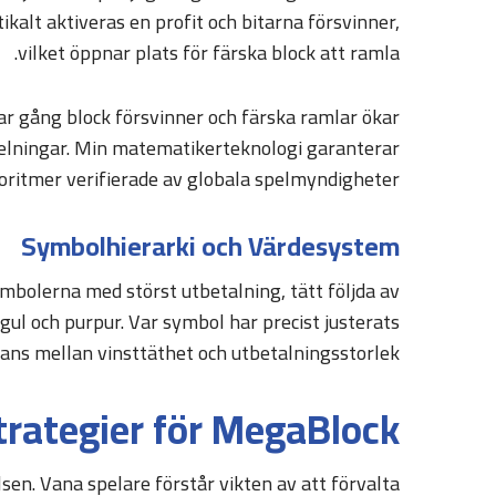
alt aktiveras en profit och bitarna försvinner,
vilket öppnar plats för färska block att ramla.
r gång block försvinner och färska ramlar ökar
utdelningar. Min matematikerteknologi garanterar
oritmer verifierade av globala spelmyndigheter.
Symbolhierarki och Värdesystem
bolerna med störst utbetalning, tätt följda av
ul och purpur. Var symbol har precist justerats
lans mellan vinsttäthet och utbetalningsstorlek.
trategier för MegaBlock
sen. Vana spelare förstår vikten av att förvalta