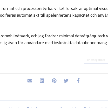
rmat och processorstyrka, vilket försäkrar optimal visuell
difieras automatiskt till spelenhetens kapacitet och använ
ardmobilnätverk, och jag fordrar minimal dataåtgång tack 
mlig även för användare med inskränkta dataabonnemang e
uncategorized