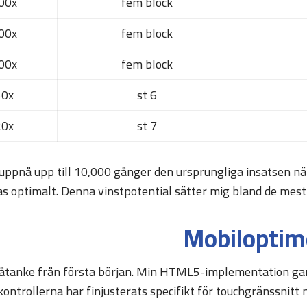
00x
fem block
00x
fem block
00x
fem block
50x
6 st
20x
7 st
uppnå upp till 10,000 gånger den ursprungliga insatsen n
s optimalt. Denna vinstpotential sätter mig bland de mest f
Mobiloptime
 åtanke från första början. Min HTML5-implementation gar
ntrollerna har finjusterats specifikt för touchgränssnitt