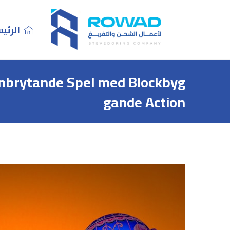
الرئي
nbrytande Spel med Blockbyg
gande Action