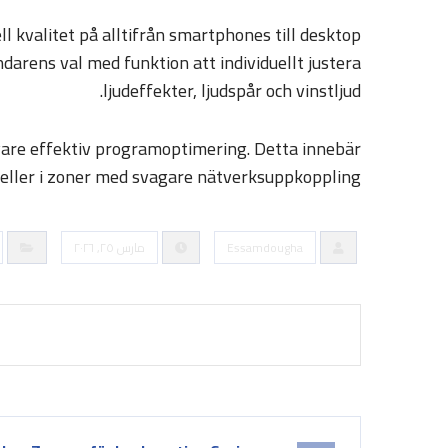
 kvalitet på alltifrån smartphones till desktop
darens val med funktion att individuellt justera
ljudeffekter, ljudspår och vinstljud.
vare effektiv programoptimering. Detta innebär
ller i zoner med svagare nätverksuppkoppling.
Essamdougha
مارس ٢٥, ٢٠٢٦