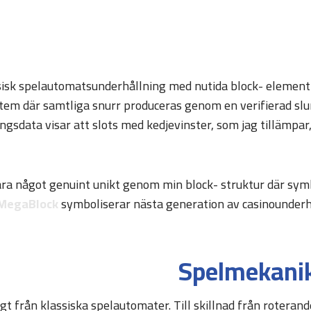
sisk spelautomatsunderhållning med nutida block- element 
stem där samtliga snurr produceras genom en verifierad sl
ningsdata visar att slots med kedjevinster, som jag tillä
fara något genuint unikt genom min block- struktur där symb
MegaBlock
symboliserar nästa generation av casinounderhå
Spelmekanik
t från klassiska spelautomater. Till skillnad från roterande