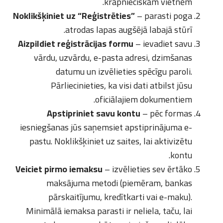
krāpnieciskām vietnēm.
Noklikšķiniet uz “Reģistrēties”
– parasti poga
atrodas lapas augšējā labajā stūrī.
Aizpildiet reģistrācijas formu
– ievadiet savu
vārdu, uzvārdu, e-pasta adresi, dzimšanas
datumu un izvēlieties spēcīgu paroli.
Pārliecinieties, ka visi dati atbilst jūsu
oficiālajiem dokumentiem.
Apstipriniet savu kontu
– pēc formas
iesniegšanas jūs saņemsiet apstiprinājuma e-
pastu. Noklikšķiniet uz saites, lai aktivizētu
kontu.
Veiciet pirmo iemaksu
– izvēlieties sev ērtāko
maksājuma metodi (piemēram, bankas
pārskaitījumu, kredītkarti vai e-maku).
Minimālā iemaksa parasti ir neliela, taču, lai