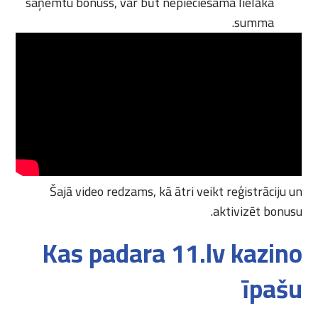
saņemtu bonuss, var būt nepieciešama lielāka
summa.
Šajā video redzams, kā ātri veikt reģistrāciju un
aktivizēt bonusu.
Kas padara 11.lv kazino
īpašu