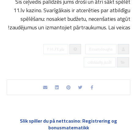
Šis ceļvedis palīdzēs jums droši un ātri sākt spēlēt
11.lv kazino. Svarīgākais ir atcerēties par atbildīgu
spēlēšanu: nosakiet budžetu, necenšaties atgūt
zaudējumus un izmantojiet pārtraukumus. Lai veicas!
Essamdougha
يناير ٢٤, ٢٠١٨
الأخبار والنشاطات
Slik spiller du på nettcasino: Registrering og
bonusmatematikk