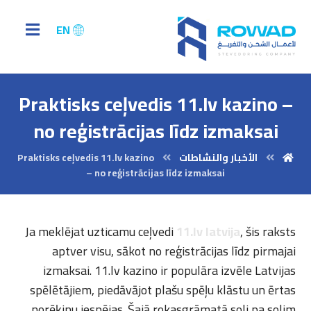
EN
Praktisks ceļvedis 11.lv kazino –
no reģistrācijas līdz izmaksai
الأخبار والنشاطات
Praktisks ceļvedis 11.lv kazino
– no reģistrācijas līdz izmaksai
Ja meklējat uzticamu ceļvedi
11.lv latvija
, šis raksts
aptver visu, sākot no reģistrācijas līdz pirmajai
izmaksai. 11.lv kazino ir populāra izvēle Latvijas
spēlētājiem, piedāvājot plašu spēļu klāstu un ērtas
norēķinu iespējas. Šajā rokasgrāmatā soli pa solim