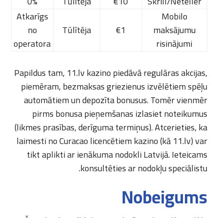
0%
Tūlītēja
€10
Skrill/Neteller
Atkarīgs
Mobilo
no
Tūlītēja
€1
maksājumu
operatora
risinājumi
Papildus tam, 11.lv kazino piedāvā regulāras akcijas,
piemēram, bezmaksas griezienus izvēlētiem spēļu
automātiem un depozīta bonusus. Tomēr vienmēr
pirms bonusa pieņemšanas izlasiet noteikumus
(likmes prasības, derīguma termiņus). Atcerieties, ka
laimesti no Curacao licencētiem kazino (kā 11.lv) var
tikt aplikti ar ienākuma nodokli Latvijā. Ieteicams
konsultēties ar nodokļu speciālistu.
Nobeigums