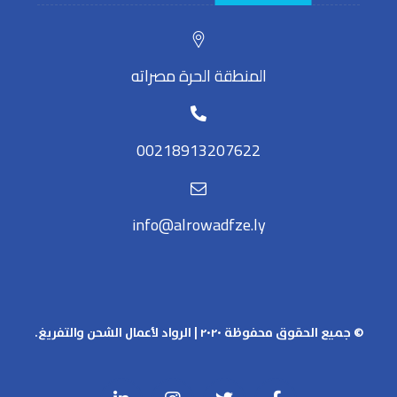
المنطقة الحرة مصراته
00218913207622
info@alrowadfze.ly
© جميع الحقوق محفوظة ٢٠٢٠ | الرواد لأعمال الشحن والتفريغ.