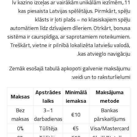
11.lv kazino izceļas ar vairākām unikālām iezīmēm,
kas piesaista Latvijas spēlētājus. Pirmkārt, spēļu
klāsts ir ļoti plašs – no klasiskajiem spēļu
automātiem līdz dzīvajiem dīleriem. Otrkārt, bonusa
sistēma ir caurspīdīga, ar saprotamiem noteikumiem.
Treškārt, vietne ir pilnībā lokalizēta latviešu valodā,
kas atvieglo navigāciju.
Zemāk esošajā tabulā apkopoti galvenie maksājumu
veidi un to raksturlielumi:
Apstrādes
Minimālā
Maksājuma
Maksas
laiks
iemaksa
metode
Bez
1–3
Bankas
€10
maksas
darbadienas
pārskaitījums
0%
Tūlītēja
€5
Visa/Mastercard